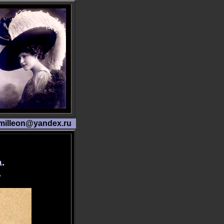
milleon@yandex.ru
.
.